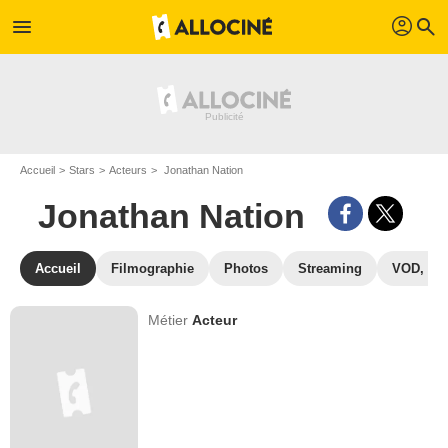
profil
menu
search
Accueil
Stars
Acteurs
Jonathan Nation
Jonathan Nation
Accueil
Filmographie
Photos
Streaming
VOD, DV
Métier
Acteur