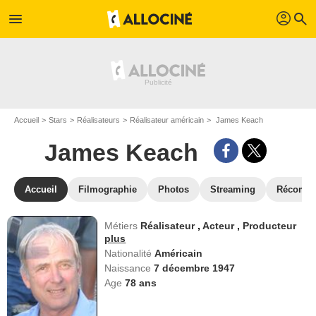
profil
menu
search
Accueil
Stars
Réalisateurs
Réalisateur américain
James Keach
James Keach
Accueil
Filmographie
Photos
Streaming
Récompe
Métiers
Réalisateur
,
Acteur
,
Producteur
plus
Nationalité
Américain
Naissance
7 décembre 1947
Age
78
ans