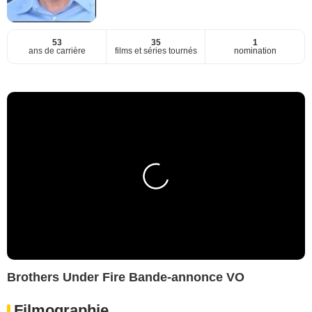
53
35
1
ans de carrière
films et séries tournés
nomination
Brothers Under Fire Bande-annonce VO
Filmographie