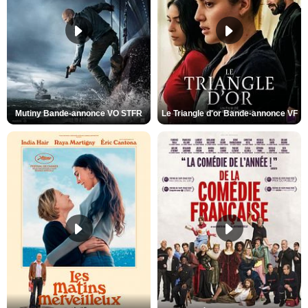
Mutiny Bande-annonce VO STFR
Le Triangle d'or Bande-annonce VF