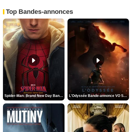
Top Bandes-annonces
Spider-Man: Brand New Day Bande-annonce VO STFR
L'Odyssée Bande-annonce VO STFR