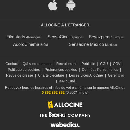
ALLOCINÉ À L'ÉTRANGER
Filmstarts
SensaCine
Beyazperde
Allemagne
Espagne
Turquie
AdoroCinema
Sensacine México
Brésil
Mexique
Contact
|
Qui sommes-nous
|
Recrutement
|
Publicité
|
CGU
|
CGV
|
Politique de cookies
|
Préférences cookies
|
Données Personnelles
|
Revue de presse
|
Charte d'écriture
|
Les services AlloCiné
|
Gérer Utiq
|
©AlloCiné
Retrouvez tous les horaires et infos de votre cinéma sur le numéro AlloCiné :
0 892 892 892
(0,90€/minute)