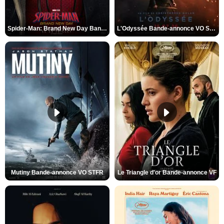
Spider-Man: Brand New Day Bande-annonce VO STFR
L'Odyssée Bande-annonce VO STFR
Mutiny Bande-annonce VO STFR
Le Triangle d'or Bande-annonce VF