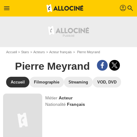
profil
menu
search
Accueil
Stars
Acteurs
Acteur français
Pierre Meyrand
Pierre Meyrand
Accueil
Filmographie
Streaming
VOD, DVD
Métier
Acteur
Nationalité
Français