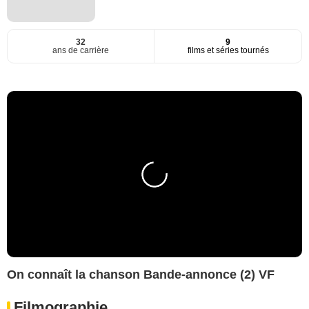
32
9
ans de carrière
films et séries tournés
On connaît la chanson Bande-annonce (2) VF
Filmographie