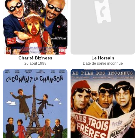
Charité Biz'ness
Le Horsain
26 août 1998
Date de sortie inconnue