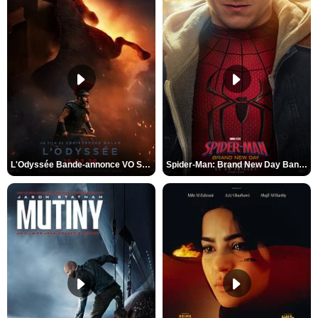
L'Odyssée Bande-annonce VO STFR
Spider-Man: Brand New Day Bande-annonce VO STFR