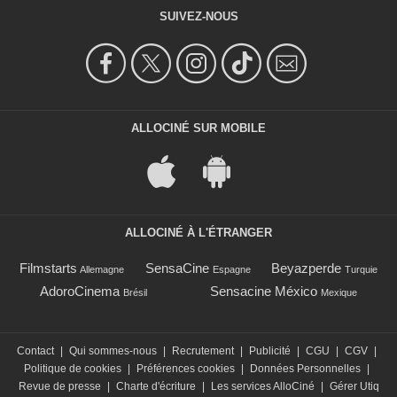
SUIVEZ-NOUS
ALLOCINÉ SUR MOBILE
ALLOCINÉ À L'ÉTRANGER
Filmstarts
SensaCine
Beyazperde
Allemagne
Espagne
Turquie
AdoroCinema
Sensacine México
Brésil
Mexique
Contact
|
Qui sommes-nous
|
Recrutement
|
Publicité
|
CGU
|
CGV
|
Politique de cookies
|
Préférences cookies
|
Données Personnelles
|
Revue de presse
|
Charte d'écriture
|
Les services AlloCiné
|
Gérer Utiq