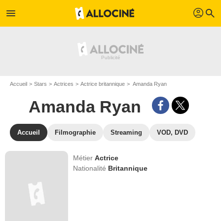
profil
menu
search
Accueil
Stars
Actrices
Actrice britannique
Amanda Ryan
Amanda Ryan
Accueil
Filmographie
Streaming
VOD, DVD
Métier
Actrice
Nationalité
Britannique