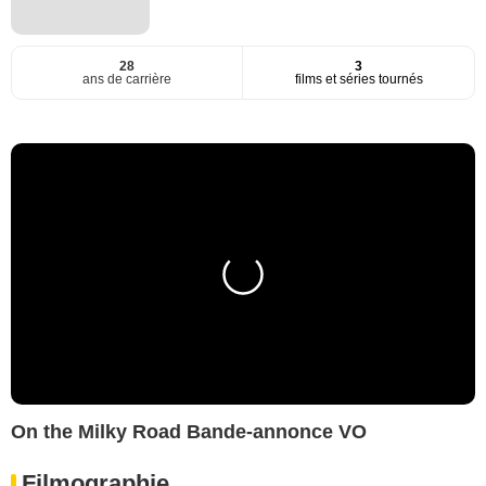
28
3
ans de carrière
films et séries tournés
On the Milky Road Bande-annonce VO
Filmographie