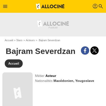
profil
menu
search
Accueil
Stars
Acteurs
Bajram Severdzan
Bajram Severdzan
Accueil
Métier
Acteur
Nationalités
Macédonien,
Yougoslave