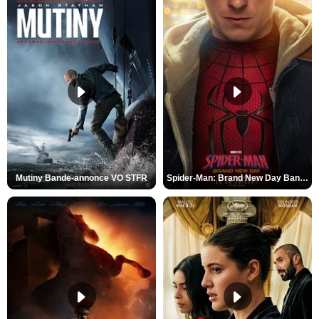
Mutiny Bande-annonce VO STFR
Spider-Man: Brand New Day Bande-annonce VO STFR