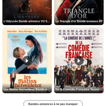
L'Odyssée Bande-annonce VO STFR
Le Triangle d'or Bande-annonce VF
Les Matins merveilleux Bande-annonce VF
De la Comédie-Française Teaser VF
Bandes-annonces à ne pas manquer