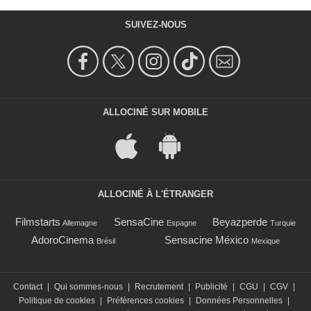
SUIVEZ-NOUS
ALLOCINÉ SUR MOBILE
ALLOCINÉ À L'ÉTRANGER
Filmstarts
SensaCine
Beyazperde
Allemagne
Espagne
Turquie
AdoroCinema
Sensacine México
Brésil
Mexique
Contact
|
Qui sommes-nous
|
Recrutement
|
Publicité
|
CGU
|
CGV
|
Politique de cookies
|
Préférences cookies
|
Données Personnelles
|