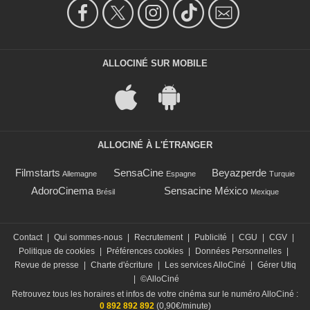
ALLOCINÉ SUR MOBILE
ALLOCINÉ À L'ÉTRANGER
Filmstarts
SensaCine
Beyazperde
Allemagne
Espagne
Turquie
AdoroCinema
Sensacine México
Brésil
Mexique
Contact
|
Qui sommes-nous
|
Recrutement
|
Publicité
|
CGU
|
CGV
|
Politique de cookies
|
Préférences cookies
|
Données Personnelles
|
Revue de presse
|
Charte d'écriture
|
Les services AlloCiné
|
Gérer Utiq
|
©AlloCiné
Retrouvez tous les horaires et infos de votre cinéma sur le numéro AlloCiné :
0 892 892 892
(0,90€/minute)