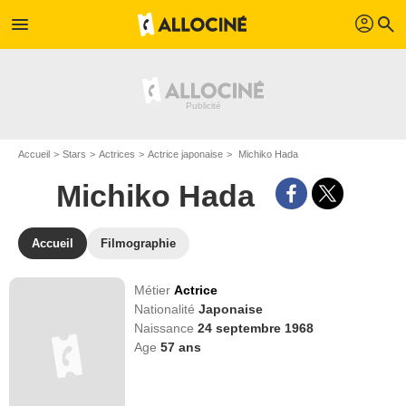
profil
menu
search
Accueil
Stars
Actrices
Actrice japonaise
Michiko Hada
Michiko Hada
Accueil
Filmographie
Métier
Actrice
Nationalité
Japonaise
Naissance
24 septembre 1968
Age
57
ans