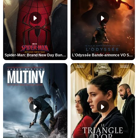
Spider-Man: Brand New Day Bande-annonce VO STFR
L'Odyssée Bande-annonce VO STFR