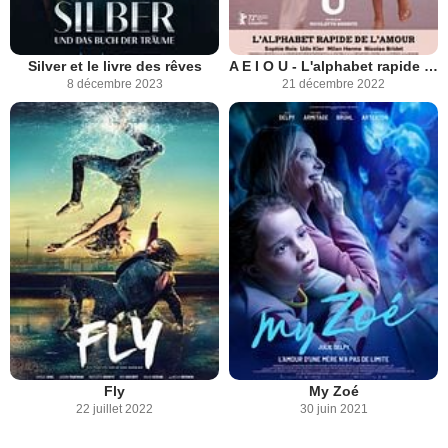
Silver et le livre des rêves
A E I O U - L'alphabet rapide de l'amour
8 décembre 2023
21 décembre 2022
Fly
My Zoé
22 juillet 2022
30 juin 2021