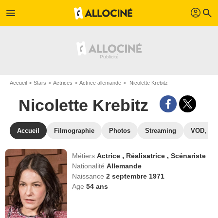
profil
menu
search
Accueil
Stars
Actrices
Actrice allemande
Nicolette Krebitz
Nicolette Krebitz
Accueil
Filmographie
Photos
Streaming
VOD, DV
Métiers
Actrice
,
Réalisatrice
,
Scénariste
Nationalité
Allemande
Naissance
2 septembre 1971
Age
54
ans