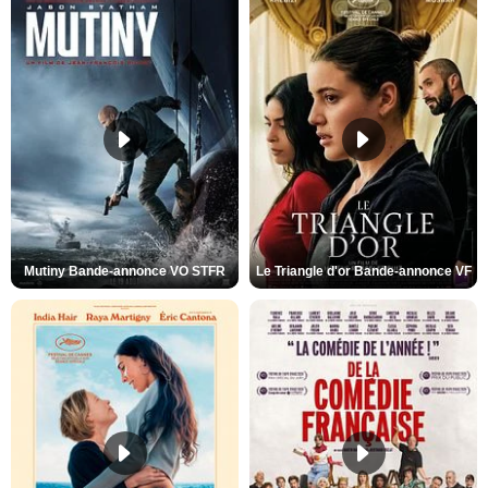
Mutiny Bande-annonce VO STFR
Le Triangle d'or Bande-annonce VF