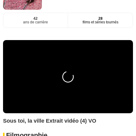
42
28
ans de carrière
films et séries tournés
Sous toi, la ville Extrait vidéo (4) VO
Filmographie