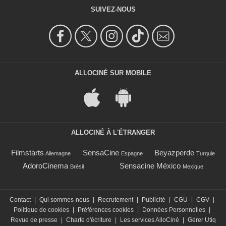
SUIVEZ-NOUS
ALLOCINÉ SUR MOBILE
ALLOCINÉ À L'ÉTRANGER
Filmstarts
SensaCine
Beyazperde
Allemagne
Espagne
Turquie
AdoroCinema
Sensacine México
Brésil
Mexique
Contact
|
Qui sommes-nous
|
Recrutement
|
Publicité
|
CGU
|
CGV
|
Politique de cookies
|
Préférences cookies
|
Données Personnelles
|
Revue de presse
|
Charte d'écriture
|
Les services AlloCiné
|
Gérer Utiq