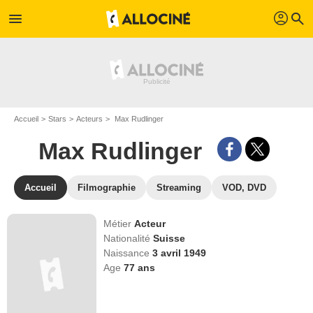
profil
menu
search
Accueil
Stars
Acteurs
Max Rudlinger
Max Rudlinger
Accueil
Filmographie
Streaming
VOD, DVD
Métier
Acteur
Nationalité
Suisse
Naissance
3 avril 1949
Age
77
ans