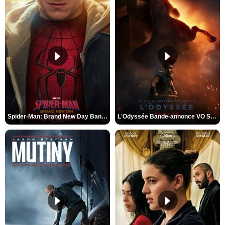
Spider-Man: Brand New Day Bande-annonce VO STFR
L'Odyssée Bande-annonce VO STFR