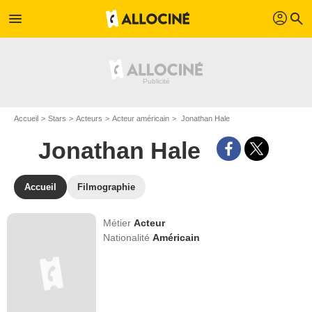
profil
menu
search
Accueil
Stars
Acteurs
Acteur américain
Jonathan Hale
Jonathan Hale
Accueil
Filmographie
Métier
Acteur
Nationalité
Américain