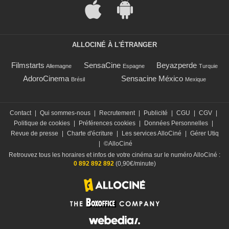
ALLOCINÉ À L'ÉTRANGER
Filmstarts
SensaCine
Beyazperde
Allemagne
Espagne
Turquie
AdoroCinema
Sensacine México
Brésil
Mexique
Contact
|
Qui sommes-nous
|
Recrutement
|
Publicité
|
CGU
|
CGV
|
Politique de cookies
|
Préférences cookies
|
Données Personnelles
|
Revue de presse
|
Charte d'écriture
|
Les services AlloCiné
|
Gérer Utiq
|
©AlloCiné
Retrouvez tous les horaires et infos de votre cinéma sur le numéro AlloCiné :
0 892 892 892
(0,90€/minute)