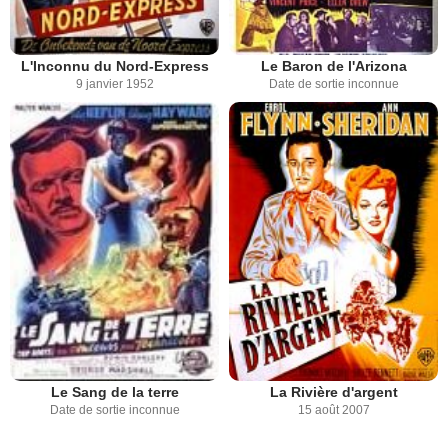
L'Inconnu du Nord-Express
Le Baron de l'Arizona
9 janvier 1952
Date de sortie inconnue
Le Sang de la terre
La Rivière d'argent
Date de sortie inconnue
15 août 2007