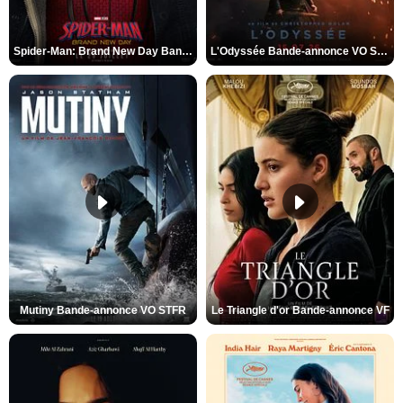
Spider-Man: Brand New Day Bande-annonce VO STFR
L'Odyssée Bande-annonce VO STFR
Mutiny Bande-annonce VO STFR
Le Triangle d'or Bande-annonce VF