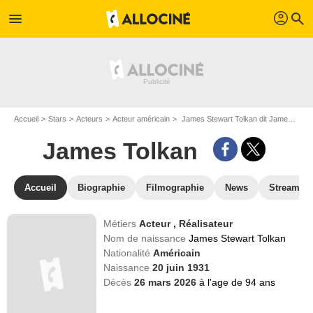
profil
menu
search
Accueil
Stars
Acteurs
Acteur américain
James Stewart Tolkan dit James Tolkan
James Tolkan
Accueil
Biographie
Filmographie
News
Streamin
Métiers
Acteur
,
Réalisateur
Nom de naissance
James Stewart Tolkan
Nationalité
Américain
Naissance
20 juin 1931
Décès
26 mars 2026
à l'age de 94 ans