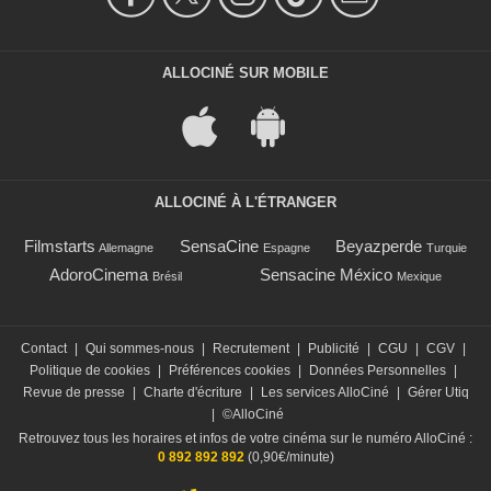
ALLOCINÉ SUR MOBILE
ALLOCINÉ À L'ÉTRANGER
Filmstarts
SensaCine
Beyazperde
Allemagne
Espagne
Turquie
AdoroCinema
Sensacine México
Brésil
Mexique
Contact
|
Qui sommes-nous
|
Recrutement
|
Publicité
|
CGU
|
CGV
|
Politique de cookies
|
Préférences cookies
|
Données Personnelles
|
Revue de presse
|
Charte d'écriture
|
Les services AlloCiné
|
Gérer Utiq
|
©AlloCiné
Retrouvez tous les horaires et infos de votre cinéma sur le numéro AlloCiné :
0 892 892 892
(0,90€/minute)