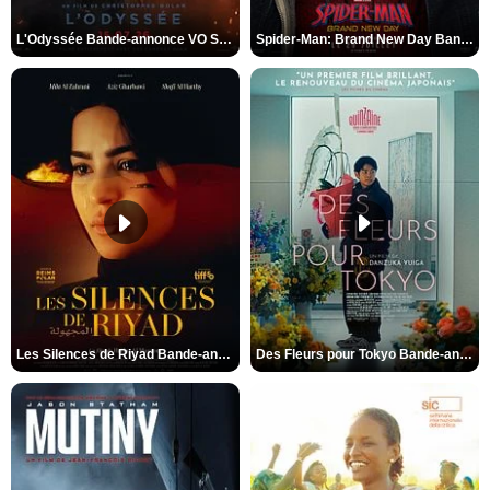
L'Odyssée Bande-annonce VO STFR
Spider-Man: Brand New Day Bande-annonce VO STFR
Les Silences de Riyad Bande-annonce VO STFR
Des Fleurs pour Tokyo Bande-annonce VO STFR