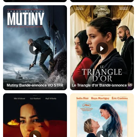
Mutiny Bande-annonce VO STFR
Le Triangle d'or Bande-annonce VF