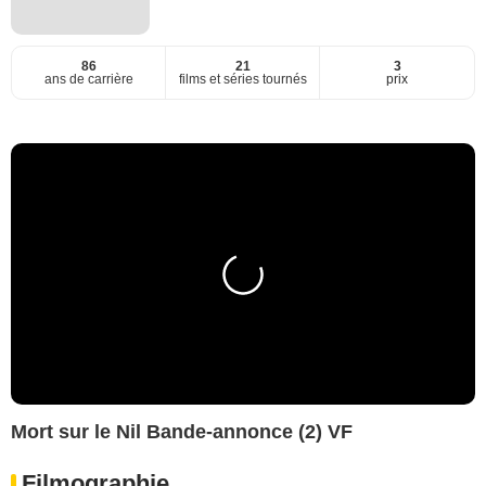
86
21
3
ans de carrière
films et séries tournés
prix
Mort sur le Nil Bande-annonce (2) VF
Filmographie