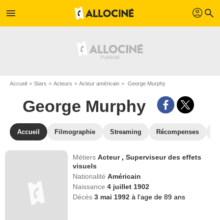
profil
menu
search
Accueil
Stars
Acteurs
Acteur américain
George Murphy
George Murphy
Accueil
Filmographie
Streaming
Récompenses
V
Métiers
Acteur
,
Superviseur des effets
visuels
Nationalité
Américain
Naissance
4 juillet 1902
Décès
3 mai 1992
à l'age de 89 ans