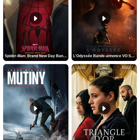
Spider-Man: Brand New Day Bande-annonce VO STFR
L'Odyssée Bande-annonce VO STFR