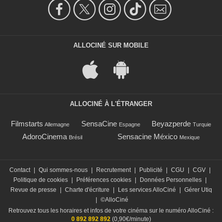
ALLOCINÉ SUR MOBILE
ALLOCINÉ À L'ÉTRANGER
Filmstarts
SensaCine
Beyazperde
Allemagne
Espagne
Turquie
AdoroCinema
Sensacine México
Brésil
Mexique
Contact
|
Qui sommes-nous
|
Recrutement
|
Publicité
|
CGU
|
CGV
|
Politique de cookies
|
Préférences cookies
|
Données Personnelles
|
Revue de presse
|
Charte d'écriture
|
Les services AlloCiné
|
Gérer Utiq
|
©AlloCiné
Retrouvez tous les horaires et infos de votre cinéma sur le numéro AlloCiné :
0 892 892 892
(0,90€/minute)