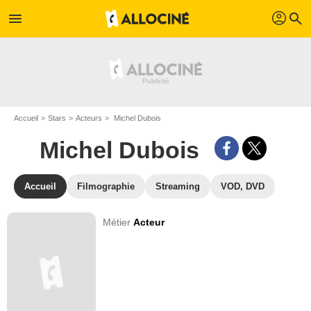
profil
menu
search
Accueil
Stars
Acteurs
Michel Dubois
Michel Dubois
Accueil
Filmographie
Streaming
VOD, DVD
Métier
Acteur