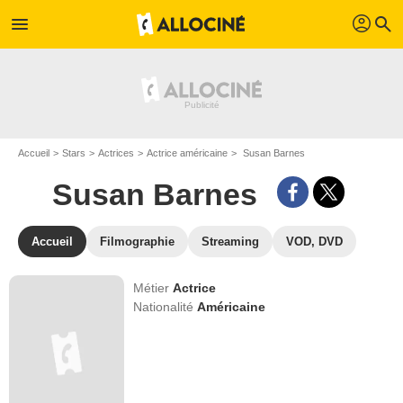
profil
menu
search
Accueil
Stars
Actrices
Actrice américaine
Susan Barnes
Susan Barnes
Accueil
Filmographie
Streaming
VOD, DVD
Métier
Actrice
Nationalité
Américaine