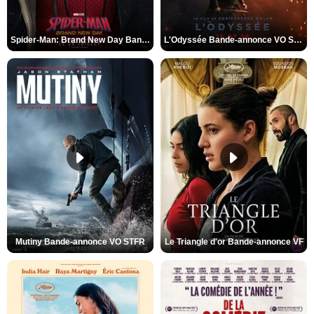
Spider-Man: Brand New Day Bande-annonce VO STFR
L'Odyssée Bande-annonce VO STFR
Mutiny Bande-annonce VO STFR
Le Triangle d'or Bande-annonce VF