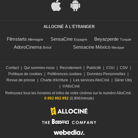
ALLOCINÉ À L'ÉTRANGER
Filmstarts
SensaCine
Beyazperde
Allemagne
Espagne
Turquie
AdoroCinema
Sensacine México
Brésil
Mexique
Contact
|
Qui sommes-nous
|
Recrutement
|
Publicité
|
CGU
|
CGV
|
Politique de cookies
|
Préférences cookies
|
Données Personnelles
|
Revue de presse
|
Charte d'écriture
|
Les services AlloCiné
|
Gérer Utiq
|
©AlloCiné
Retrouvez tous les horaires et infos de votre cinéma sur le numéro AlloCiné :
0 892 892 892
(0,90€/minute)