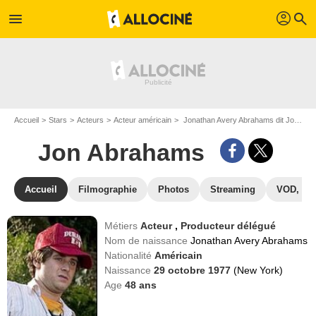
profil
menu
search
Accueil
Stars
Acteurs
Acteur américain
Jonathan Avery Abrahams dit Jon Abrahams
Jon Abrahams
Accueil
Filmographie
Photos
Streaming
VOD, DV
Métiers
Acteur
,
Producteur délégué
Nom de naissance
Jonathan Avery Abrahams
Nationalité
Américain
Naissance
29 octobre 1977
(New York)
Age
48
ans