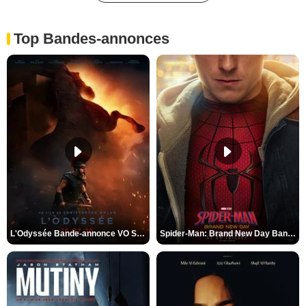
Top Bandes-annonces
L'Odyssée Bande-annonce VO STFR
Spider-Man: Brand New Day Bande-annonce VO STFR