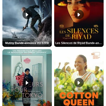
Mutiny Bande-annonce VO STFR
Les Silences de Riyad Bande-annonce VO STFR