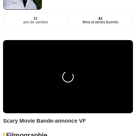
31
41
ans de carrière
films et séries tournés
Scary Movie Bande-annonce VF
Filmographie