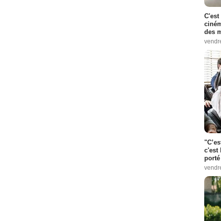
C'est
ciném
des m
vendr
"C’es
c'est 
porté
vendr