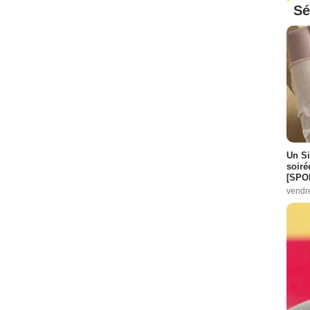
Sé
Un Si
soiré
[SPO
vendr