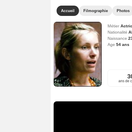
Accueil
Filmographie
Photos
Métier
Actri
Nationalité
A
Naissance
2
Age
54
ans
3
ans de c