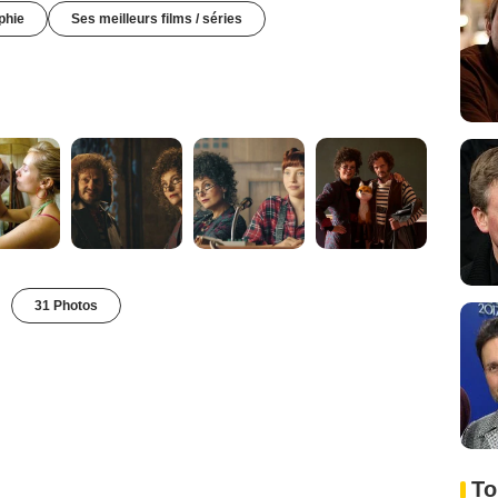
phie
Ses meilleurs films / séries
31 Photos
To