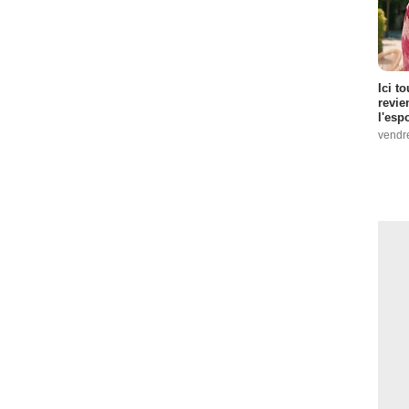
Ici t
revie
l'esp
vendr