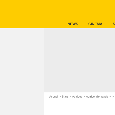
NEWS
CINÉMA
S
Accueil
Stars
Actrices
Actrice allemande
Na