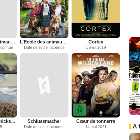
L’Ecole des animaux magiques 2
L’Ecole des animaux magiques
Cortex
inconnue
Date de sortie inconnue
1 avril 2019
Tannbach - Schicksal eines Dorfes
Schlussmacher
Cœur de tonnerre
A 
25
Date de sortie inconnue
14 mai 2021