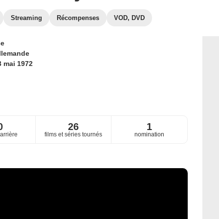
Streaming
Récompenses
VOD, DVD
ce
llemande
3 mai 1972
0
26
1
arrière
films et séries tournés
nomination