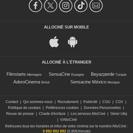
ALLOCINÉ SUR MOBILE
ALLOCINÉ À L'ÉTRANGER
Filmstarts
SensaCine
Beyazperde
Allemagne
Espagne
Turquie
AdoroCinema
Sensacine México
Brésil
Mexique
Contact
|
Qui sommes-nous
|
Recrutement
|
Publicité
|
CGU
|
CGV
|
Politique de cookies
|
Préférences cookies
|
Données Personnelles
|
Revue de presse
|
Charte d'écriture
|
Les services AlloCiné
|
Gérer Utiq
|
©AlloCiné
Retrouvez tous les horaires et infos de votre cinéma sur le numéro AlloCiné :
0 892 892 892
(0,90€/minute)