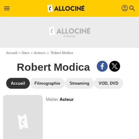
profil
menu
search
Accueil
Stars
Acteurs
Robert Modica
Robert Modica
Accueil
Filmographie
Streaming
VOD, DVD
Métier
Acteur