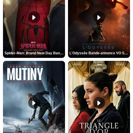
Spider-Man: Brand New Day Bande-annonce VO STFR
L'Odyssée Bande-annonce VO STFR