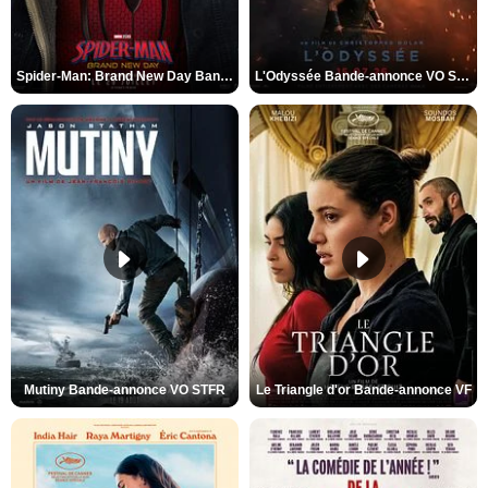
Spider-Man: Brand New Day Bande-annonce VO STFR
L'Odyssée Bande-annonce VO STFR
Mutiny Bande-annonce VO STFR
Le Triangle d'or Bande-annonce VF