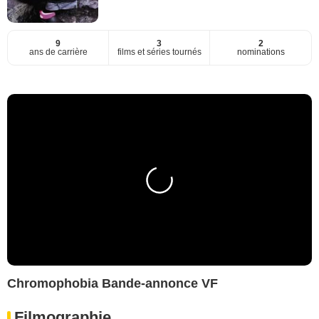
9
3
2
ans de carrière
films et séries tournés
nominations
Chromophobia Bande-annonce VF
Filmographie