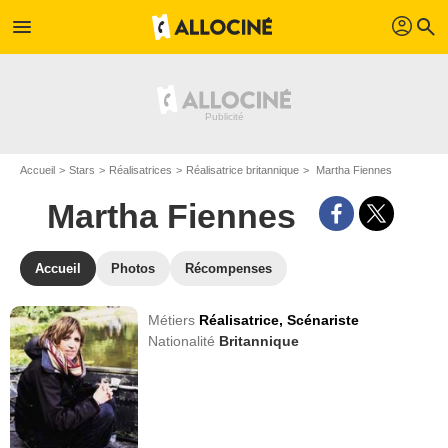
profil
menu
search
Accueil
Stars
Réalisatrices
Réalisatrice britannique
Martha Fiennes
Martha Fiennes
Accueil
Photos
Récompenses
Métiers
Réalisatrice,
Scénariste
Nationalité
Britannique