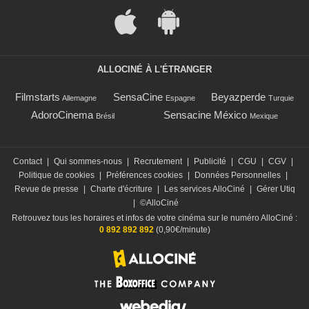
ALLOCINÉ À L'ÉTRANGER
Filmstarts
SensaCine
Beyazperde
Allemagne
Espagne
Turquie
AdoroCinema
Sensacine México
Brésil
Mexique
Contact
|
Qui sommes-nous
|
Recrutement
|
Publicité
|
CGU
|
CGV
|
Politique de cookies
|
Préférences cookies
|
Données Personnelles
|
Revue de presse
|
Charte d'écriture
|
Les services AlloCiné
|
Gérer Utiq
|
©AlloCiné
Retrouvez tous les horaires et infos de votre cinéma sur le numéro AlloCiné :
0 892 892 892
(0,90€/minute)