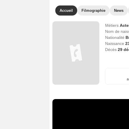
Accueil
Filmographie
News
Métiers
Act
Nom de nai
Nationalité
B
Naissance
2
Décès
29 d
a