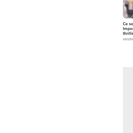
Ce so
Impos
thrill
vendr