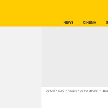
NEWS
CINÉMA
S
Accueil
Stars
Acteurs
Acteur brésilien
Edso