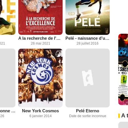
A la recherche de l'excellence
Pelé - naissance d’une légende
2021
26 mai 2021
28 juillet 2016
Simonal - personne ne sait le mal que j'ai eu
New York Cosmos
Pelé Eterno
A 
026
6 janvier 2014
Date de sortie inconnue