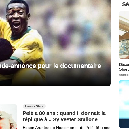
Sé
bande-annonce pour le documentaire
Décon
Shard
samed
News - Stars
Pelé a 80 ans : quand il donnait la
réplique à... Sylvester Stallone
Edson Arantes do Nascimento, dit Pelé, fête ses