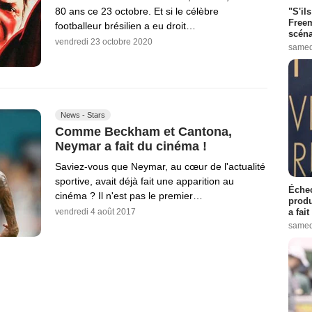
80 ans ce 23 octobre. Et si le célèbre
"S'il
Freem
footballeur brésilien a eu droit…
scéna
vendredi 23 octobre 2020
samed
News - Stars
Comme Beckham et Cantona,
Neymar a fait du cinéma !
Saviez-vous que Neymar, au cœur de l'actualité
sportive, avait déjà fait une apparition au
Échec
cinéma ? Il n'est pas le premier…
produ
a fai
vendredi 4 août 2017
samed