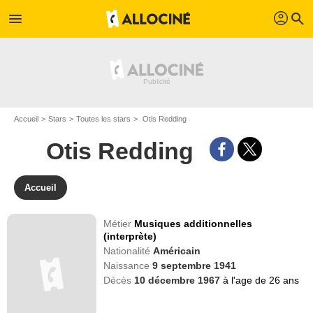
profil
menu
search
Accueil
Stars
Toutes les stars
Otis Redding
Otis Redding
Accueil
Métier
Musiques additionnelles
(interprète)
Nationalité
Américain
Naissance
9 septembre 1941
Décès
10 décembre 1967
à l'age de 26 ans