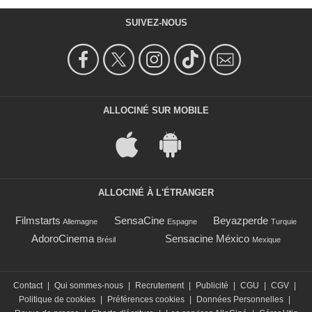
SUIVEZ-NOUS
ALLOCINÉ SUR MOBILE
ALLOCINÉ À L'ÉTRANGER
Filmstarts
SensaCine
Beyazperde
Allemagne
Espagne
Turquie
AdoroCinema
Sensacine México
Brésil
Mexique
Contact
|
Qui sommes-nous
|
Recrutement
|
Publicité
|
CGU
|
CGV
|
Politique de cookies
|
Préférences cookies
|
Données Personnelles
|