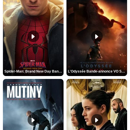
Spider-Man: Brand New Day Bande-annonce VO STFR
L'Odyssée Bande-annonce VO STFR