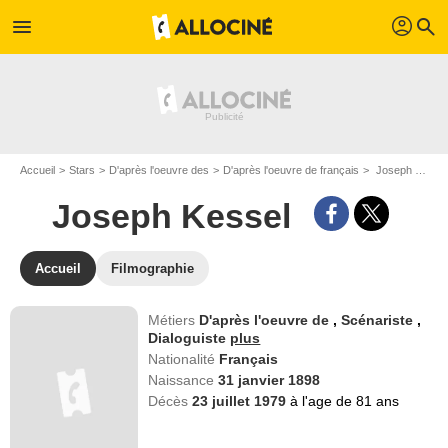
profil
menu
search
Accueil
Stars
D'après l'oeuvre des
D'après l'oeuvre de français
Joseph Kessel
Joseph Kessel
Accueil
Filmographie
Métiers
D'après l'oeuvre de
,
Scénariste
,
Dialoguiste
plus
Nationalité
Français
Naissance
31 janvier 1898
Décès
23 juillet 1979
à l'age de 81 ans