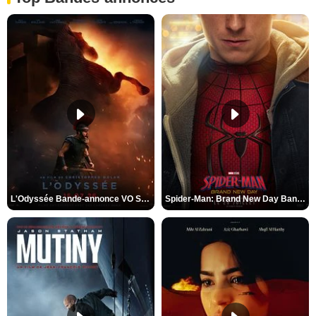
L'Odyssée Bande-annonce VO STFR
Spider-Man: Brand New Day Bande-annonce VO STFR