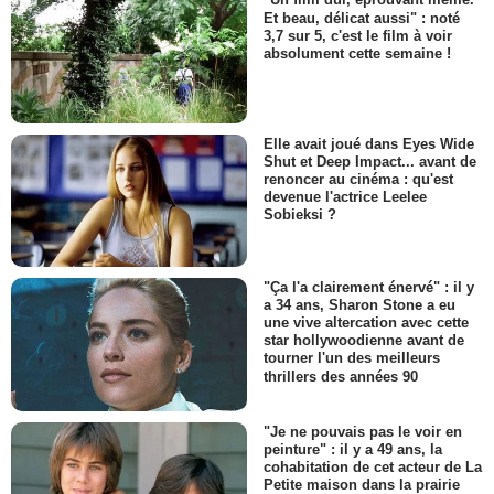
"Un film dur, éprouvant même.
Et beau, délicat aussi" : noté
3,7 sur 5, c'est le film à voir
absolument cette semaine !
Elle avait joué dans Eyes Wide
Shut et Deep Impact... avant de
renoncer au cinéma : qu'est
devenue l'actrice Leelee
Sobieksi ?
"Ça l'a clairement énervé" : il y
a 34 ans, Sharon Stone a eu
une vive altercation avec cette
star hollywoodienne avant de
tourner l'un des meilleurs
thrillers des années 90
"Je ne pouvais pas le voir en
peinture" : il y a 49 ans, la
cohabitation de cet acteur de La
Petite maison dans la prairie