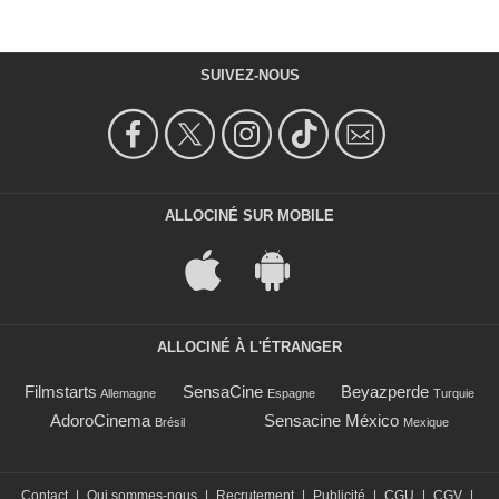
SUIVEZ-NOUS
ALLOCINÉ SUR MOBILE
ALLOCINÉ À L'ÉTRANGER
Filmstarts
SensaCine
Beyazperde
Allemagne
Espagne
Turquie
AdoroCinema
Sensacine México
Brésil
Mexique
Contact
|
Qui sommes-nous
|
Recrutement
|
Publicité
|
CGU
|
CGV
|