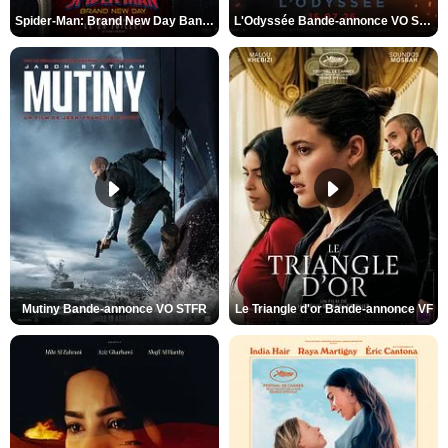
Spider-Man: Brand New Day Bande-annonce VO STFR
L'Odyssée Bande-annonce VO STFR
Mutiny Bande-annonce VO STFR
Le Triangle d'or Bande-annonce VF