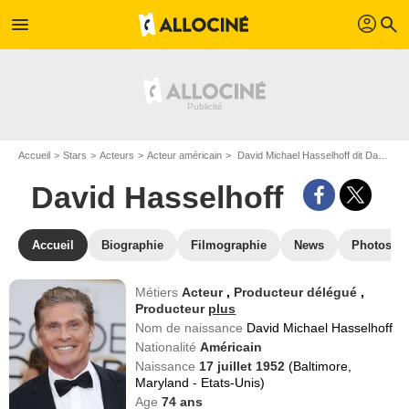
profil
menu
search
Accueil
Stars
Acteurs
Acteur américain
David Michael Hasselhoff dit David Hasselhoff
David Hasselhoff
Accueil
Biographie
Filmographie
News
Photos
Métiers
Acteur
,
Producteur délégué
,
Producteur
plus
Nom de naissance
David Michael Hasselhoff
Nationalité
Américain
Naissance
17 juillet 1952
(Baltimore,
Maryland - Etats-Unis)
Age
74
ans