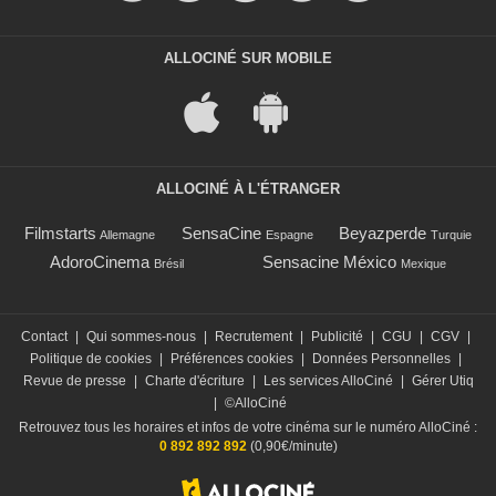
ALLOCINÉ SUR MOBILE
ALLOCINÉ À L'ÉTRANGER
Filmstarts
SensaCine
Beyazperde
Allemagne
Espagne
Turquie
AdoroCinema
Sensacine México
Brésil
Mexique
Contact
|
Qui sommes-nous
|
Recrutement
|
Publicité
|
CGU
|
CGV
|
Politique de cookies
|
Préférences cookies
|
Données Personnelles
|
Revue de presse
|
Charte d'écriture
|
Les services AlloCiné
|
Gérer Utiq
|
©AlloCiné
Retrouvez tous les horaires et infos de votre cinéma sur le numéro AlloCiné :
0 892 892 892
(0,90€/minute)