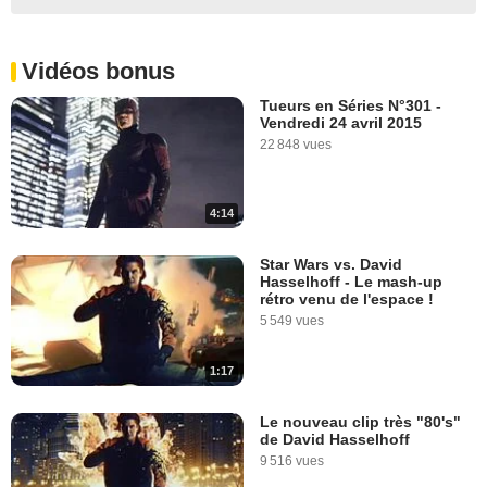
Vidéos bonus
Tueurs en Séries N°301 -
Vendredi 24 avril 2015
22 848 vues
4:14
Star Wars vs. David
Hasselhoff - Le mash-up
rétro venu de l'espace !
5 549 vues
1:17
Le nouveau clip très "80's"
de David Hasselhoff
9 516 vues