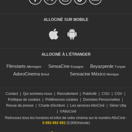
ALLOCINÉ SUR MOBILE
ALLOCINÉ À L'ÉTRANGER
Filmstarts
SensaCine
Beyazperde
Allemagne
Espagne
Turquie
AdoroCinema
Sensacine México
Brésil
Mexique
Contact
|
Qui sommes-nous
|
Recrutement
|
Publicité
|
CGU
|
CGV
|
Politique de cookies
|
Préférences cookies
|
Données Personnelles
|
Revue de presse
|
Charte d'écriture
|
Les services AlloCiné
|
Gérer Utiq
|
©AlloCiné
Retrouvez tous les horaires et infos de votre cinéma sur le numéro AlloCiné :
0 892 892 892
(0,90€/minute)