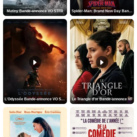
Mutiny Bande-annonce VO STFR
Spider-Man: Brand New Day Bande-annonce VO STFR
L'Odyssée Bande-annonce VO STFR
Le Triangle d'or Bande-annonce VF