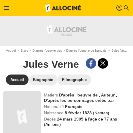
profil
menu
search
Accueil
Stars
D'après l'oeuvre des
D'après l'oeuvre de français
Jules Verne
Jules Verne
Accueil
Biographie
Filmographie
Métiers
D'après l'oeuvre de
,
Auteur
,
D'après les personnages créés par
Nationalité
Français
Naissance
8 février 1828
(Nantes)
Décès
24 mars 1905
à l'age de 77 ans
(Amiens)