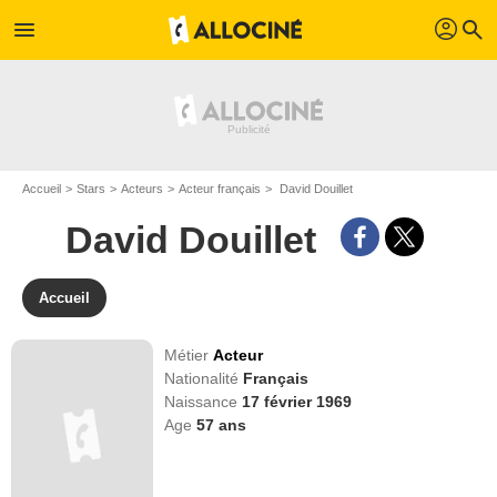
profil
menu
search
Accueil
Stars
Acteurs
Acteur français
David Douillet
David Douillet
Accueil
Métier
Acteur
Nationalité
Français
Naissance
17 février 1969
Age
57
ans