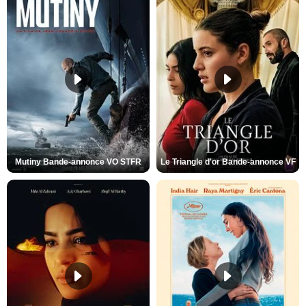
Mutiny Bande-annonce VO STFR
Le Triangle d'or Bande-annonce VF