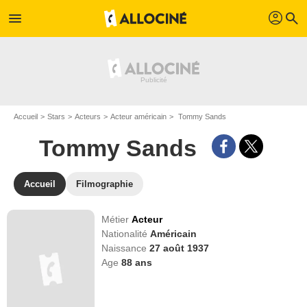
profil
menu
search
Accueil
Stars
Acteurs
Acteur américain
Tommy Sands
Tommy Sands
Accueil
Filmographie
Métier
Acteur
Nationalité
Américain
Naissance
27 août 1937
Age
88
ans