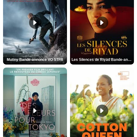
Mutiny Bande-annonce VO STFR
Les Silences de Riyad Bande-annonce VO STFR