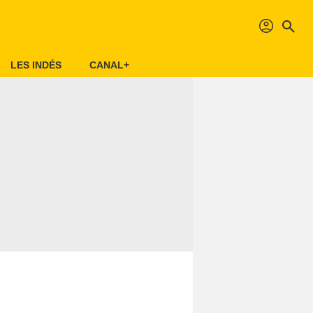
profil
search
LES INDÉS
CANAL+