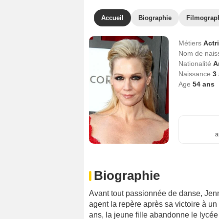
Accueil
Biographie
Filmograp
Métiers
Actr
Nom de nai
Nationalité
A
Naissance
3 
Age
54
ans
a
Biographie
Avant tout passionnée de danse, Jenn
agent la repère après sa victoire à u
ans, la jeune fille abandonne le lycée e