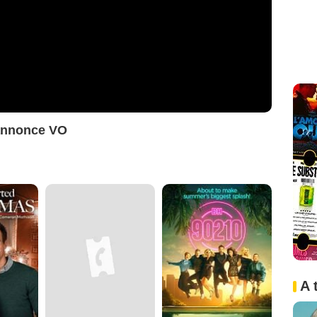
annonce VO
A 