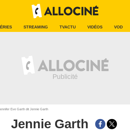
ÉRIES
STREAMING
TVACTU
VIDÉOS
VOD
ennifer Eve Garth dit Jennie Garth
Jennie Garth