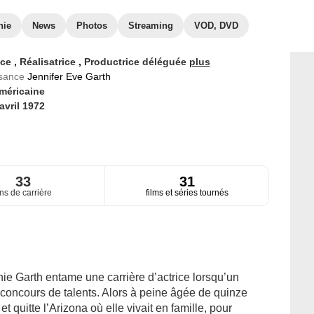
hie
News
Photos
Streaming
VOD, DVD
ice
,
Réalisatrice
,
Productrice déléguée
plus
ssance
Jennifer Eve Garth
méricaine
avril 1972
33
31
ns de carrière
films et séries tournés
ie Garth entame une carrière d’actrice lorsqu’un
n concours de talents. Alors à peine âgée de quinze
t quitte l’Arizona où elle vivait en famille, pour