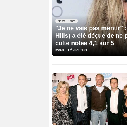
News - Stars
"Je ne vais pas mentir" 
Hills) a été déçue de ne
culte notée 4,1 sur 5
mardi 10 février 2026