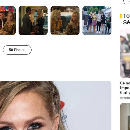
To
Sé
50 Photos
Ce so
Impos
thrill
vendr