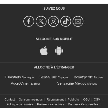
SUIVEZ-NOUS
ALLOCINÉ SUR MOBILE
ALLOCINÉ À L'ÉTRANGER
Filmstarts
SensaCine
Beyazperde
Allemagne
Espagne
Turquie
AdoroCinema
Sensacine México
Brésil
Mexique
Contact
|
Qui sommes-nous
|
Recrutement
|
Publicité
|
CGU
|
CGV
|
Politique de cookies
|
Préférences cookies
|
Données Personnelles
|