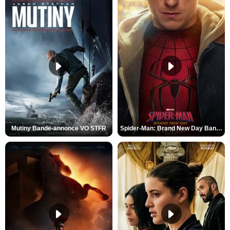
Mutiny Bande-annonce VO STFR
Spider-Man: Brand New Day Bande-annonce VO STFR