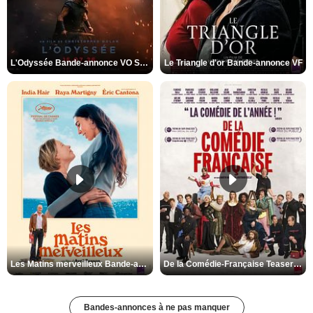
L'Odyssée Bande-annonce VO STFR
Le Triangle d'or Bande-annonce VF
Les Matins merveilleux Bande-annonce VF
De la Comédie-Française Teaser VF
Bandes-annonces à ne pas manquer