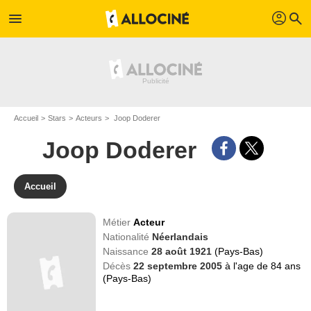
profil
menu
search
Accueil
Stars
Acteurs
Joop Doderer
Joop Doderer
Accueil
Métier
Acteur
Nationalité
Néerlandais
Naissance
28 août 1921
(Pays-Bas)
Décès
22 septembre 2005
à l'age de 84 ans
(Pays-Bas)