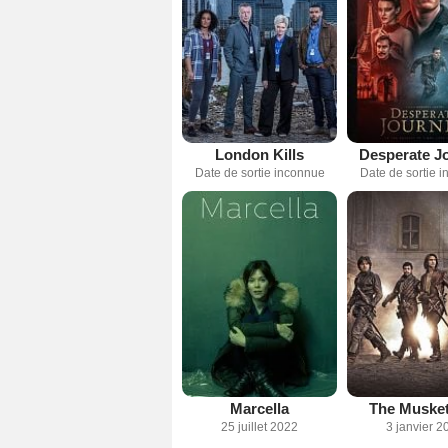
London Kills
Desperate J
Date de sortie inconnue
Date de sortie 
Marcella
The Muske
25 juillet 2022
3 janvier 2