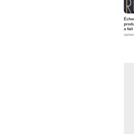
Échec
produ
a fai
samed