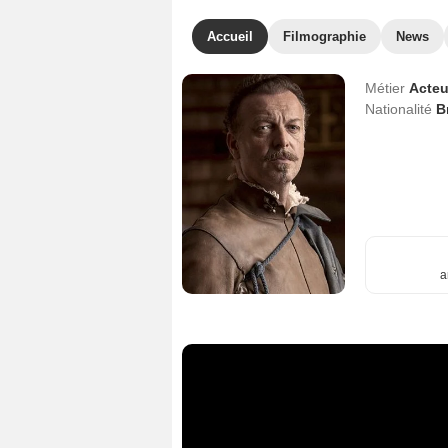
Accueil
Filmographie
News
Métier
Acteu
Nationalité
B
a