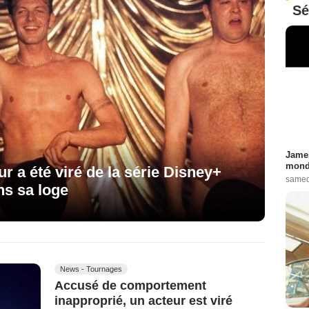
Sé
James
monde
ur a été viré de la série Disney+
samed
ns sa loge
News - Tournages
Accusé de comportement
inapproprié, un acteur est viré