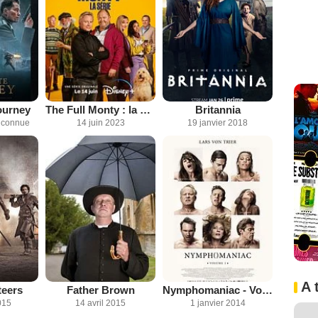
ourney
The Full Monty : la série
Britannia
inconnue
14 juin 2023
19 janvier 2018
A 
teers
Father Brown
Nymphomaniac - Volume 1
015
14 avril 2015
1 janvier 2014