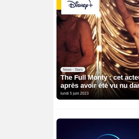
News - Stars
The Full Monty : cet acte
après avoir été vu nu da
lundi 5 juin 2023