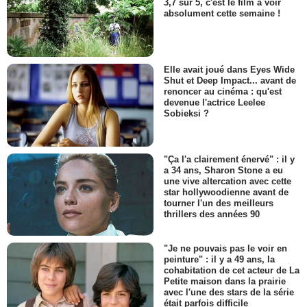
3,7 sur 5, c'est le film à voir
absolument cette semaine !
Elle avait joué dans Eyes Wide
Shut et Deep Impact... avant de
renoncer au cinéma : qu'est
devenue l'actrice Leelee
Sobieksi ?
"Ça l'a clairement énervé" : il y
a 34 ans, Sharon Stone a eu
une vive altercation avec cette
star hollywoodienne avant de
tourner l'un des meilleurs
thrillers des années 90
"Je ne pouvais pas le voir en
peinture" : il y a 49 ans, la
cohabitation de cet acteur de La
Petite maison dans la prairie
avec l'une des stars de la série
était parfois difficile