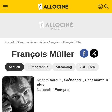
profil
menu
search
Accueil
Stars
Acteurs
Acteur français
François Müller
François Müller
Accueil
Filmographie
Streaming
VOD, DVD
Métiers
Acteur
,
Scénariste
,
Chef monteur
plus
Nationalité
Français