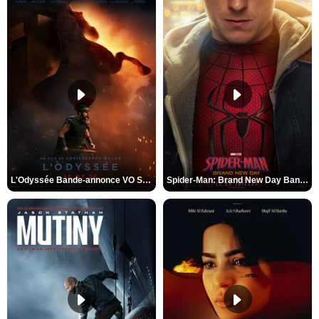
L'Odyssée Bande-annonce VO STFR
Spider-Man: Brand New Day Bande-annonce VO STFR