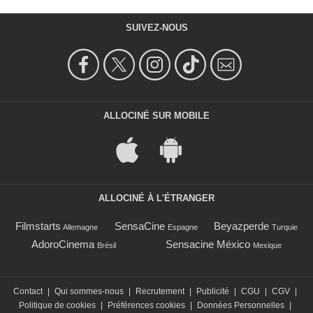
SUIVEZ-NOUS
ALLOCINÉ SUR MOBILE
ALLOCINÉ À L'ÉTRANGER
Filmstarts
SensaCine
Beyazperde
Allemagne
Espagne
Turquie
AdoroCinema
Sensacine México
Brésil
Mexique
Contact
|
Qui sommes-nous
|
Recrutement
|
Publicité
|
CGU
|
CGV
|
Politique de cookies
|
Préférences cookies
|
Données Personnelles
|