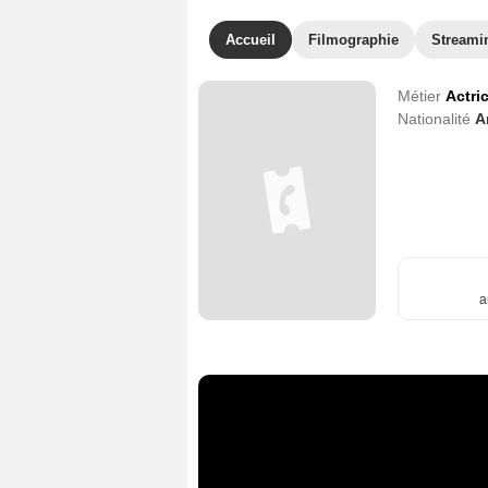
Accueil
Filmographie
Streami
Métier
Actri
Nationalité
A
a