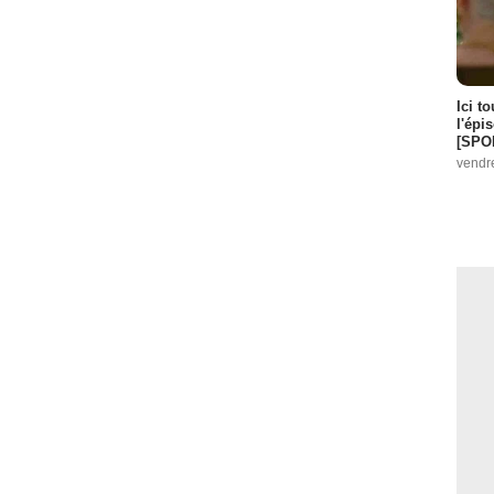
Ici t
l'épi
[SPO
vendr