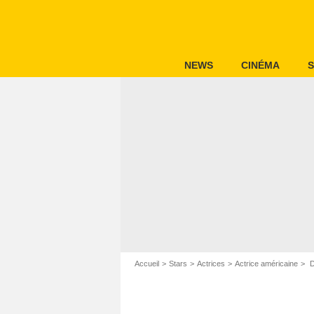
NEWS
CINÉMA
S
Accueil
Stars
Actrices
Actrice américaine
D