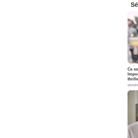
Sé
Ce so
Impos
thrill
vendr