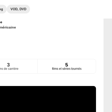
ng
VOD, DVD
ce
méricaine
3
5
ns de carrière
films et séries tournés