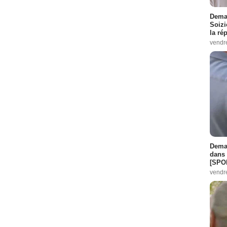
Demai
Soizi
la ré
vendr
Demai
dans 
[SPO
vendr