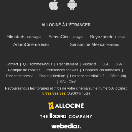
ALLOCINÉ À L'ÉTRANGER
Filmstarts
SensaCine
Beyazperde
Allemagne
Espagne
Turquie
AdoroCinema
Sensacine México
Brésil
Mexique
Contact
|
Qui sommes-nous
|
Recrutement
|
Publicité
|
CGU
|
CGV
|
Politique de cookies
|
Préférences cookies
|
Données Personnelles
|
Revue de presse
|
Charte d'écriture
|
Les services AlloCiné
|
Gérer Utiq
|
©AlloCiné
Retrouvez tous les horaires et infos de votre cinéma sur le numéro AlloCiné :
0 892 892 892
(0,90€/minute)