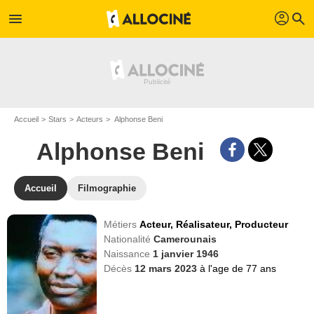
profil
menu
search
Accueil
Stars
Acteurs
Alphonse Beni
Alphonse Beni
Accueil
Filmographie
Métiers
Acteur,
Réalisateur,
Producteur
Nationalité
Camerounais
Naissance
1 janvier 1946
Décès
12 mars 2023
à l'age de 77 ans