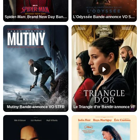
Spider-Man: Brand New Day Bande-annonce VO STFR
L'Odyssée Bande-annonce VO STFR
Mutiny Bande-annonce VO STFR
Le Triangle d'or Bande-annonce VF