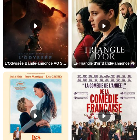
L'Odyssée Bande-annonce VO STFR
Le Triangle d'or Bande-annonce VF