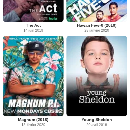
The Act
Hawaii Five-0 (2010)
14 juin 2019
28 janvier 2020
Magnum (2018)
Young Sheldon
18 février 2020
20 avril 2019