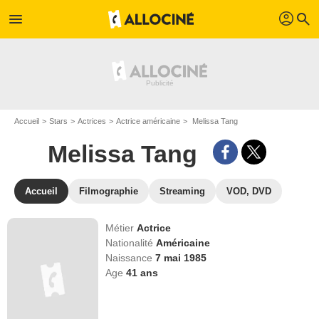
profil
menu
search
Accueil
Stars
Actrices
Actrice américaine
Melissa Tang
Melissa Tang
Accueil
Filmographie
Streaming
VOD, DVD
Métier
Actrice
Nationalité
Américaine
Naissance
7 mai 1985
Age
41
ans