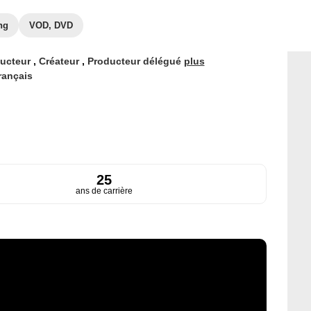
ng
VOD, DVD
ucteur
,
Créateur
,
Producteur délégué
plus
rançais
25
ans de carrière