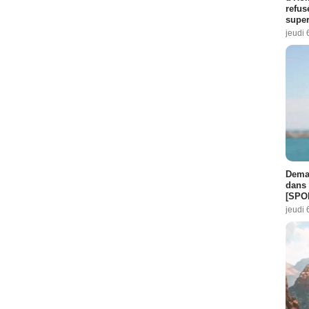
refus
super
jeudi 
Demai
dans 
[SPO
jeudi 