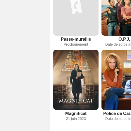
Passe-muraille
O.P.J.
Prochainement
Date de sortie 
Magnificat
Police de Car
21 juin 2023
Date de sortie 