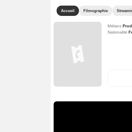
Accueil
Filmographie
Streami
Métiers
Prod
Nationalité
F