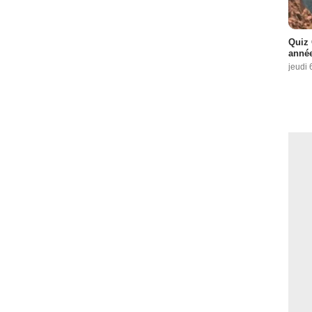
Quiz 
année
jeudi 