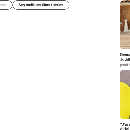
phie
Ses meilleurs films / séries
Demai
Judit
jeudi 
"J'ai
d'Hol