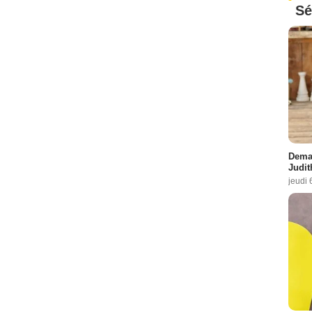
Sé
Demai
Judit
jeudi 