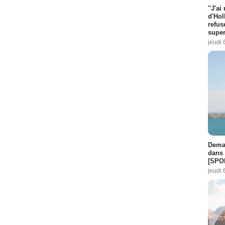
"J'ai
d'Hol
refus
super
jeudi 
Demai
dans 
[SPO
jeudi 