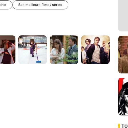
phie
Ses meilleurs films / séries
To