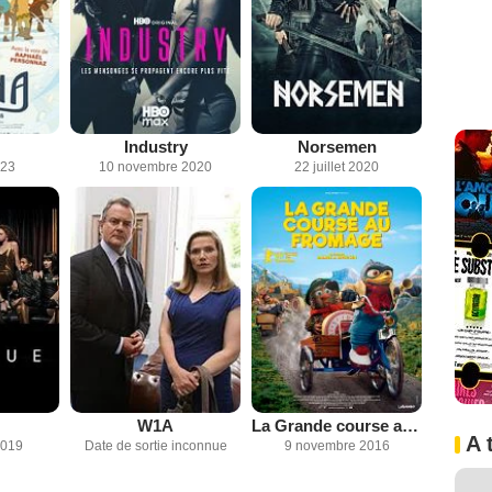
Industry
Norsemen
023
10 novembre 2020
22 juillet 2020
W1A
La Grande course au fromage
A 
2019
Date de sortie inconnue
9 novembre 2016