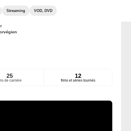
Streaming
VOD, DVD
r
orvégien
25
12
ns de carrière
films et séries tournés