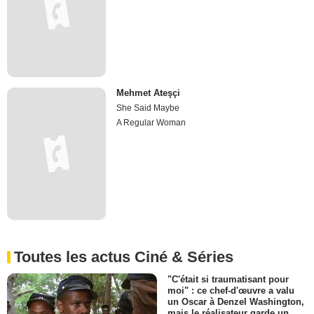
Mehmet Ateşçi
She Said Maybe
A Regular Woman
Toutes les actus Ciné & Séries
"C'était si traumatisant pour
moi" : ce chef-d'œuvre a valu
un Oscar à Denzel Washington,
mais le réalisateur garde un