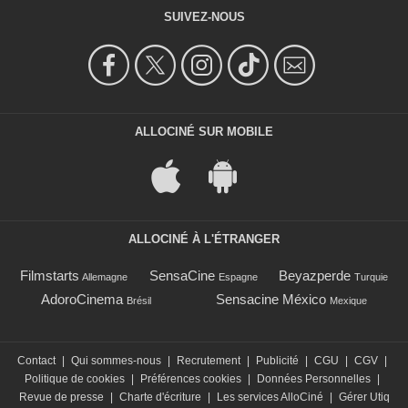
SUIVEZ-NOUS
ALLOCINÉ SUR MOBILE
ALLOCINÉ À L'ÉTRANGER
Filmstarts
SensaCine
Beyazperde
Allemagne
Espagne
Turquie
AdoroCinema
Sensacine México
Brésil
Mexique
Contact
|
Qui sommes-nous
|
Recrutement
|
Publicité
|
CGU
|
CGV
|
Politique de cookies
|
Préférences cookies
|
Données Personnelles
|
Revue de presse
|
Charte d'écriture
|
Les services AlloCiné
|
Gérer Utiq