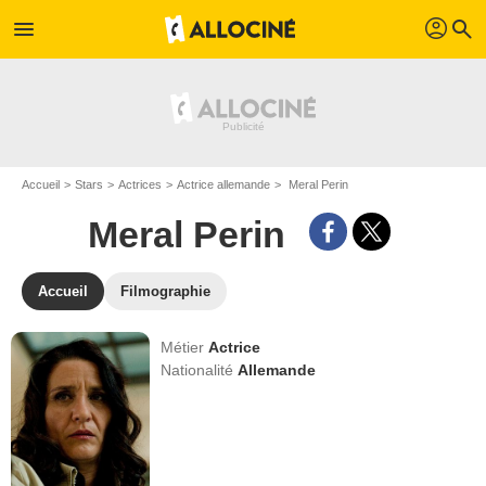
profil
menu
search
Accueil
Stars
Actrices
Actrice allemande
Meral Perin
Meral Perin
Accueil
Filmographie
Métier
Actrice
Nationalité
Allemande