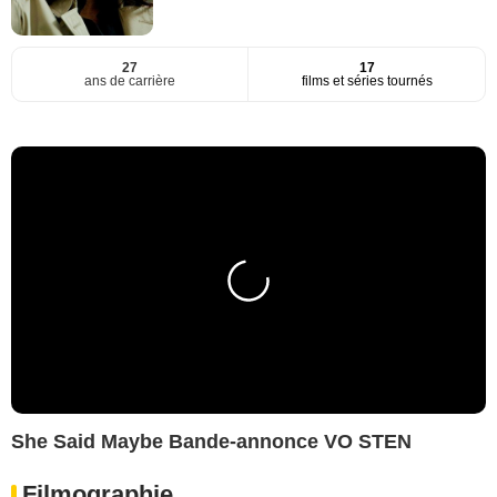
27
17
ans de carrière
films et séries tournés
She Said Maybe Bande-annonce VO STEN
Filmographie