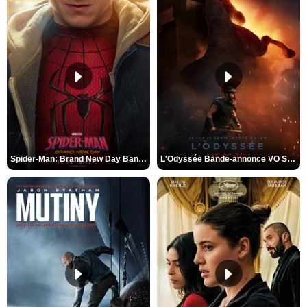
Spider-Man: Brand New Day Bande-annonce VO STFR
L'Odyssée Bande-annonce VO STFR