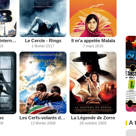
Men In Black: International
Le Cercle - Rings
Il m'a appelée Malala
19
1 février 2017
7 mars 2016
us
Les Cerfs-volants de Kaboul
La Légende de Zorro
A 
09
13 février 2008
26 octobre 2005