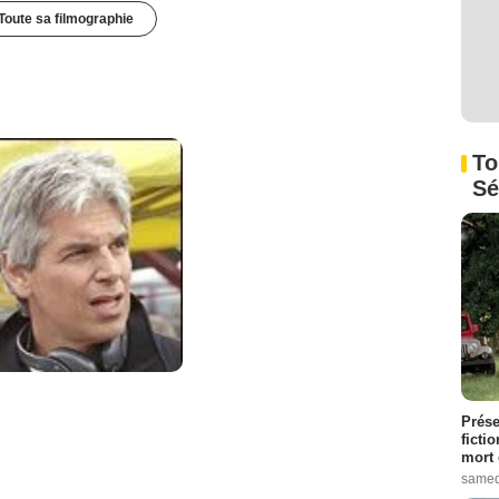
Toute sa filmographie
To
Sé
Prése
ficti
mort 
samed