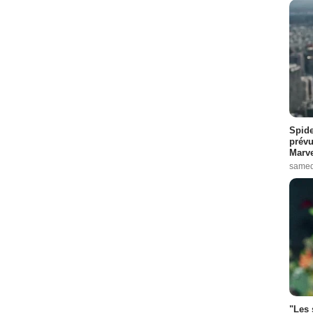
Spide
prévu
Marve
samed
"Les 