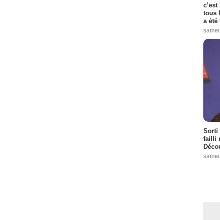
c’est
tous 
a été 
samed
Sorti
failli
Décou
samed