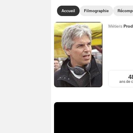
Accueil
Filmographie
Récomp
Métiers
Prod
4
ans de c