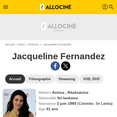
profil
menu
search
Accueil
Stars
Actrices
Jacqueline Fernandez
Jacqueline Fernandez
Accueil
Filmographie
Streaming
VOD, DVD
Métiers
Actrice
,
Réalisatrice
Nationalité
Sri-lankaise
Naissance
2 juin 1985
(Colombo, Sri Lanka)
Age
41
ans