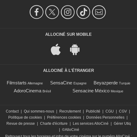
ALLOCINÉ SUR MOBILE
ALLOCINÉ À L'ÉTRANGER
Filmstarts
SensaCine
Beyazperde
Allemagne
Espagne
Turquie
AdoroCinema
Sensacine México
Brésil
Mexique
Contact
|
Qui sommes-nous
|
Recrutement
|
Publicité
|
CGU
|
CGV
|
Politique de cookies
|
Préférences cookies
|
Données Personnelles
|
Revue de presse
|
Charte d'écriture
|
Les services AlloCiné
|
Gérer Utiq
|
©AlloCiné
Retrouvez tous les horaires et infos de votre cinéma sur le numéro AlloCiné :