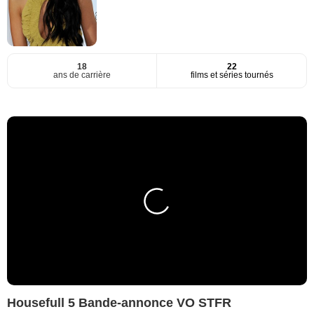
18
22
ans de carrière
films et séries tournés
Housefull 5 Bande-annonce VO STFR