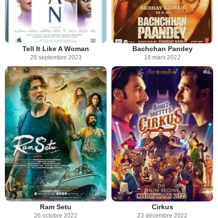
Tell It Like A Woman
Bachchan Pandey
28 septembre 2023
18 mars 2022
Ram Setu
Cirkus
26 octobre 2022
23 décembre 2022