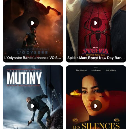
L'Odyssée Bande-annonce VO STFR
Spider-Man: Brand New Day Bande-annonce VO STFR