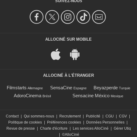
SUIVEZ-NOUS
ALLOCINÉ SUR MOBILE
ALLOCINÉ À L'ÉTRANGER
Filmstarts
SensaCine
Beyazperde
Allemagne
Espagne
Turquie
AdoroCinema
Sensacine México
Brésil
Mexique
Contact
|
Qui sommes-nous
|
Recrutement
|
Publicité
|
CGU
|
CGV
|
Politique de cookies
|
Préférences cookies
|
Données Personnelles
|
Revue de presse
|
Charte d'écriture
|
Les services AlloCiné
|
Gérer Utiq
|
©AlloCiné