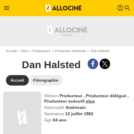
profil
menu
search
Accueil
Stars
Producteurs
Producteur américain
Dan Halsted
Dan Halsted
Accueil
Filmographie
Métiers
Producteur
,
Producteur délégué
,
Producteur exécutif
plus
Nationalité
Américain
Naissance
12 juillet 1962
Age
64
ans