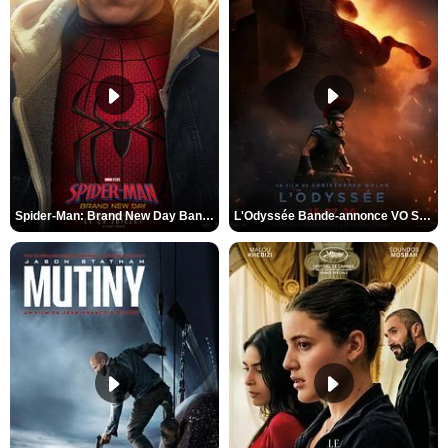
Spider-Man: Brand New Day Bande-annonce VO STFR
L'Odyssée Bande-annonce VO STFR