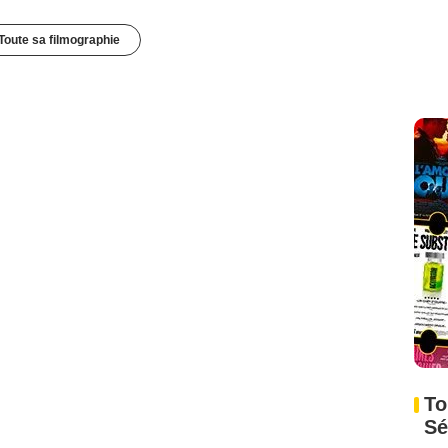
Toute sa filmographie
To
Sé