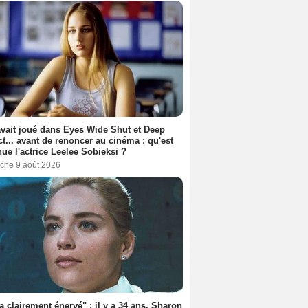
avait joué dans Eyes Wide Shut et Deep
t... avant de renoncer au cinéma : qu'est
ue l'actrice Leelee Sobieksi ?
che 9 août 2026
'a clairement énervé" : il y a 34 ans, Sharon