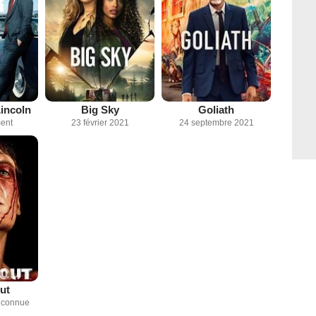
incoln
Big Sky
Goliath
ent
23 février 2021
24 septembre 2021
ut
inconnue