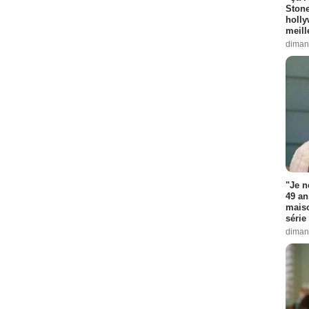
Stone
holly
meill
diman
"Je n
49 an
maiso
série 
diman