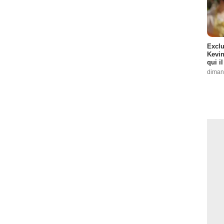
Exclu
Kevin
qui i
diman