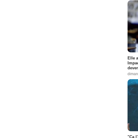
Elle 
Impac
deven
diman
"Ça l