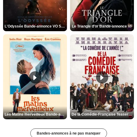
L'Odyssée Bande-annonce VO STFR
Le Triangle d'or Bande-annonce VF
Les Matins merveilleux Bande-annonce VF
De la Comédie-Française Teaser VF
Bandes-annonces à ne pas manquer