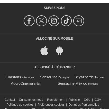
SUIVEZ-NOUS
ALLOCINÉ SUR MOBILE
ALLOCINÉ À L'ÉTRANGER
Filmstarts
SensaCine
Beyazperde
Allemagne
Espagne
Turquie
AdoroCinema
Sensacine México
Brésil
Mexique
Contact
|
Qui sommes-nous
|
Recrutement
|
Publicité
|
CGU
|
CGV
|
Politique de cookies
|
Préférences cookies
|
Données Personnelles
|