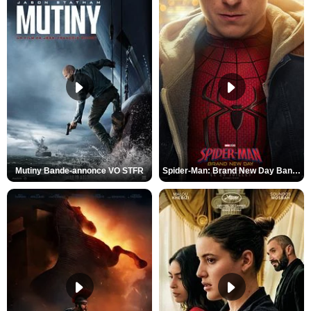
Mutiny Bande-annonce VO STFR
Spider-Man: Brand New Day Bande-annonce VO STFR