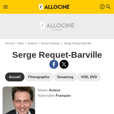
profil
menu
search
Accueil
Stars
Acteurs
Acteur français
Serge Requet-Barville
Serge Requet-Barville
Accueil
Filmographie
Streaming
VOD, DVD
Métier
Acteur
Nationalité
Français