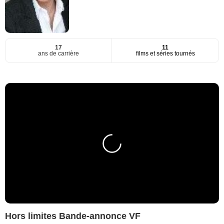
17
11
ans de carrière
films et séries tournés
Hors limites Bande-annonce VF