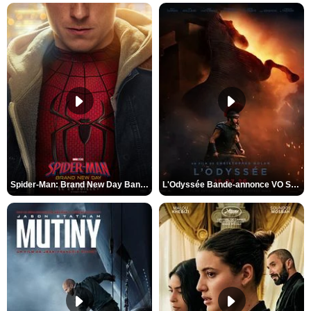
Spider-Man: Brand New Day Bande-annonce VO STFR
L'Odyssée Bande-annonce VO STFR