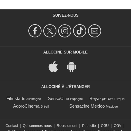
SUIVEZ-NOUS
ALLOCINÉ SUR MOBILE
ALLOCINÉ À L'ÉTRANGER
Filmstarts
SensaCine
Beyazperde
Allemagne
Espagne
Turquie
AdoroCinema
Sensacine México
Brésil
Mexique
Contact
|
Qui sommes-nous
|
Recrutement
|
Publicité
|
CGU
|
CGV
|