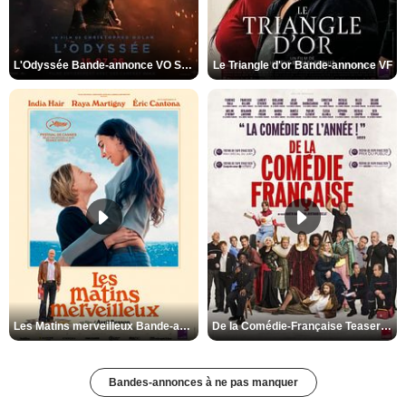
L'Odyssée Bande-annonce VO STFR
Le Triangle d'or Bande-annonce VF
Les Matins merveilleux Bande-annonce VF
De la Comédie-Française Teaser VF
Bandes-annonces à ne pas manquer