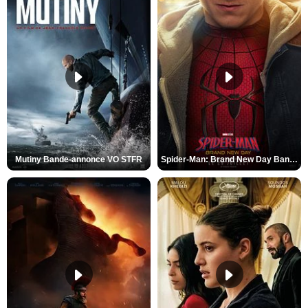
Mutiny Bande-annonce VO STFR
Spider-Man: Brand New Day Bande-annonce VO STFR