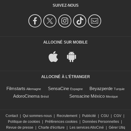
SUIVEZ-NOUS
ALLOCINÉ SUR MOBILE
ALLOCINÉ À L'ÉTRANGER
Filmstarts
SensaCine
Beyazperde
Allemagne
Espagne
Turquie
AdoroCinema
Sensacine México
Brésil
Mexique
Contact
|
Qui sommes-nous
|
Recrutement
|
Publicité
|
CGU
|
CGV
|
Politique de cookies
|
Préférences cookies
|
Données Personnelles
|
Revue de presse
|
Charte d'écriture
|
Les services AlloCiné
|
Gérer Utiq