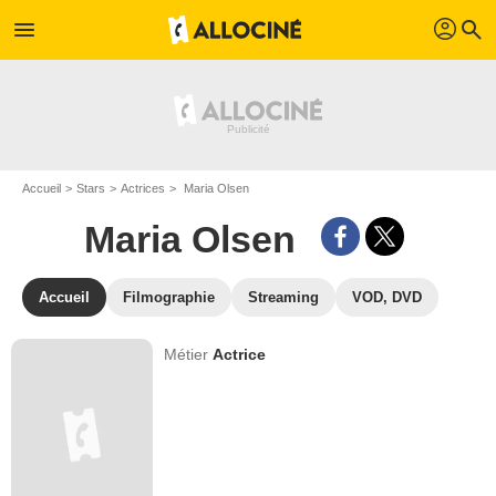
profil
menu
search
Accueil
Stars
Actrices
Maria Olsen
Maria Olsen
Accueil
Filmographie
Streaming
VOD, DVD
Métier
Actrice