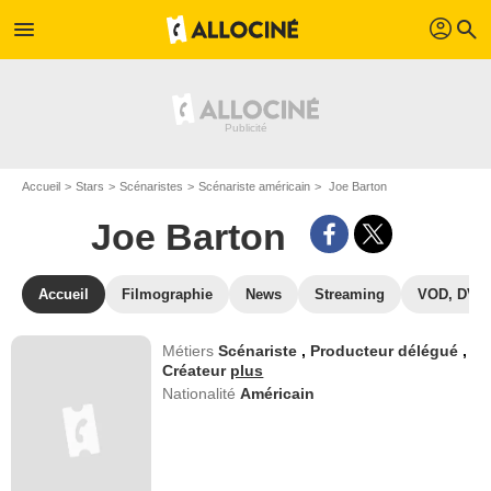
profil
menu
search
Accueil
Stars
Scénaristes
Scénariste américain
Joe Barton
Joe Barton
Accueil
Filmographie
News
Streaming
VOD, DVD
Métiers
Scénariste
,
Producteur délégué
,
Créateur
plus
Nationalité
Américain