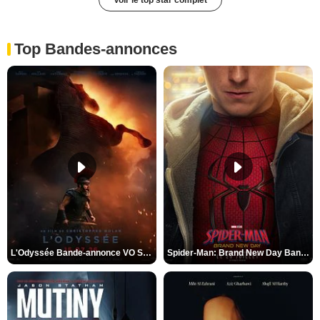
Top Bandes-annonces
L'Odyssée Bande-annonce VO STFR
Spider-Man: Brand New Day Bande-annonce VO STFR