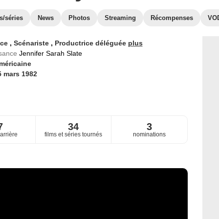
s/séries
News
Photos
Streaming
Récompenses
VO
ice
,
Scénariste
,
Productrice déléguée
plus
ssance
Jennifer Sarah Slate
méricaine
5 mars 1982
7
34
3
arrière
films et séries tournés
nominations