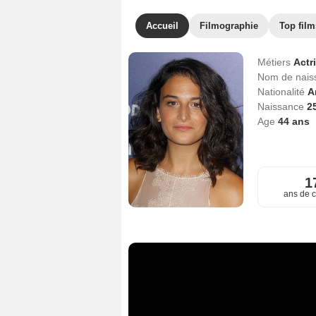
Accueil
Filmographie
Top film
Métiers
Actr
Nom de nai
Nationalité
A
Naissance
2
Age
44
ans
1
ans de c