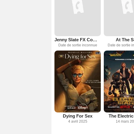
Jenny Slate FX Comedy Pilot
At The S
Date de sortie inconnue
Date de sortie 
Dying For Sex
The Electric
4 avril 2025
14 mars 2