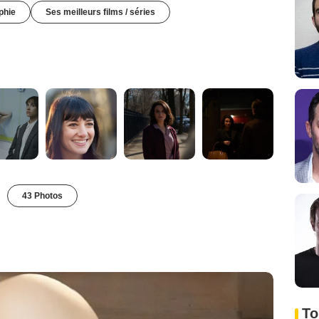
phie
Ses meilleurs films / séries
43 Photos
To