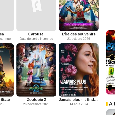
ea
Carousel
L'île des souvenirs
inconnue
Date de sortie inconnue
21 octobre 2026
 State
Zootopie 2
Jamais plus - It Ends With Us
A 
025
26 novembre 2025
14 août 2024