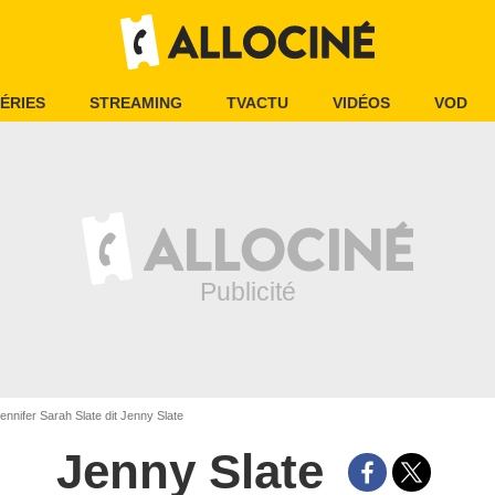
ÉRIES
STREAMING
TVACTU
VIDÉOS
VOD
ennifer Sarah Slate dit Jenny Slate
Jenny Slate