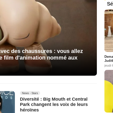
Sé
avec des chaussures : vous allez
de film d'animation nommé aux
Demai
Judit
jeudi 
News - Stars
Diversité : Big Mouth et Central
Park changent les voix de leurs
héroïnes