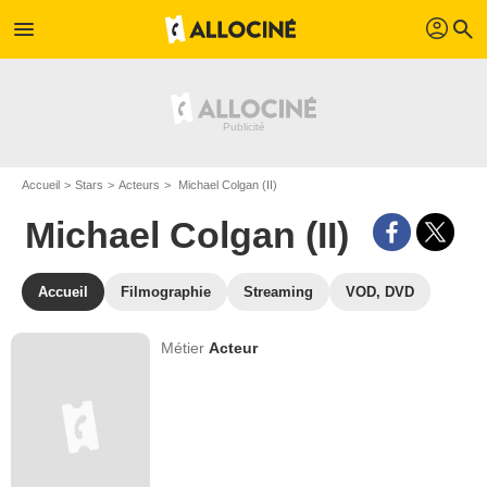
profil
menu
search
Accueil
Stars
Acteurs
Michael Colgan (II)
Michael Colgan (II)
Accueil
Filmographie
Streaming
VOD, DVD
Métier
Acteur