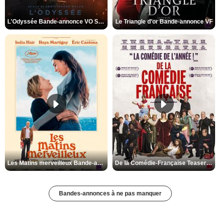
L'Odyssée Bande-annonce VO STFR
Le Triangle d'or Bande-annonce VF
Les Matins merveilleux Bande-annonce VF
De la Comédie-Française Teaser VF
Bandes-annonces à ne pas manquer