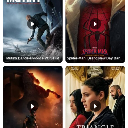
Mutiny Bande-annonce VO STFR
Spider-Man: Brand New Day Bande-annonce VO STFR