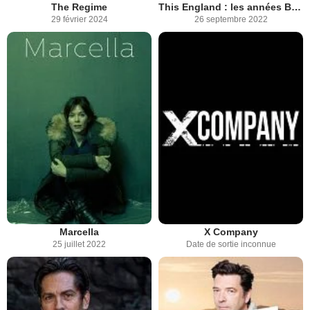
The Regime
This England : les années Boris Johnson
29 février 2024
26 septembre 2022
Marcella
X Company
25 juillet 2022
Date de sortie inconnue