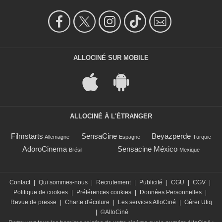
ALLOCINÉ SUR MOBILE
ALLOCINÉ À L'ÉTRANGER
Filmstarts
SensaCine
Beyazperde
Allemagne
Espagne
Turquie
AdoroCinema
Sensacine México
Brésil
Mexique
Contact
|
Qui sommes-nous
|
Recrutement
|
Publicité
|
CGU
|
CGV
|
Politique de cookies
|
Préférences cookies
|
Données Personnelles
|
Revue de presse
|
Charte d'écriture
|
Les services AlloCiné
|
Gérer Utiq
|
©AlloCiné