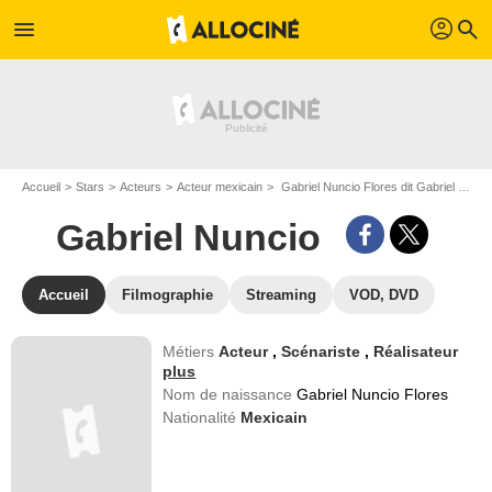
profil
menu
search
Accueil
Stars
Acteurs
Acteur mexicain
Gabriel Nuncio Flores dit Gabriel Nuncio
Gabriel Nuncio
Accueil
Filmographie
Streaming
VOD, DVD
Métiers
Acteur
,
Scénariste
,
Réalisateur
plus
Nom de naissance
Gabriel Nuncio Flores
Nationalité
Mexicain