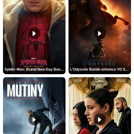
Spider-Man: Brand New Day Bande-annonce VO STFR
L'Odyssée Bande-annonce VO STFR