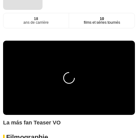
18
10
ans de carrière
films et séries tournés
La más fan Teaser VO
Filmographie