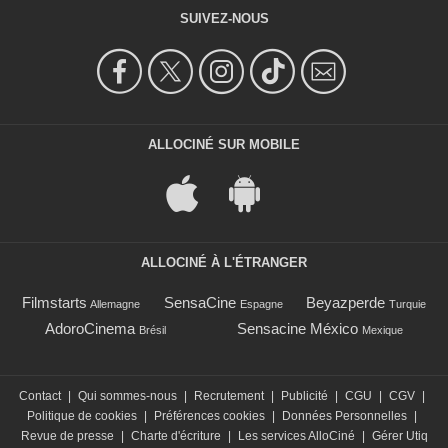
SUIVEZ-NOUS
ALLOCINÉ SUR MOBILE
ALLOCINÉ À L'ÉTRANGER
Filmstarts
SensaCine
Beyazperde
Allemagne
Espagne
Turquie
AdoroCinema
Sensacine México
Brésil
Mexique
Contact
|
Qui sommes-nous
|
Recrutement
|
Publicité
|
CGU
|
CGV
|
Politique de cookies
|
Préférences cookies
|
Données Personnelles
|
Revue de presse
|
Charte d'écriture
|
Les services AlloCiné
|
Gérer Utiq