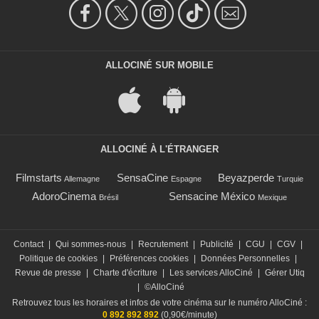
ALLOCINÉ SUR MOBILE
ALLOCINÉ À L'ÉTRANGER
Filmstarts
SensaCine
Beyazperde
Allemagne
Espagne
Turquie
AdoroCinema
Sensacine México
Brésil
Mexique
Contact
|
Qui sommes-nous
|
Recrutement
|
Publicité
|
CGU
|
CGV
|
Politique de cookies
|
Préférences cookies
|
Données Personnelles
|
Revue de presse
|
Charte d'écriture
|
Les services AlloCiné
|
Gérer Utiq
|
©AlloCiné
Retrouvez tous les horaires et infos de votre cinéma sur le numéro AlloCiné :
0 892 892 892
(0,90€/minute)