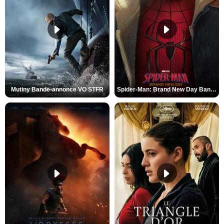
Mutiny Bande-annonce VO STFR
Spider-Man: Brand New Day Bande-annonce VO STFR