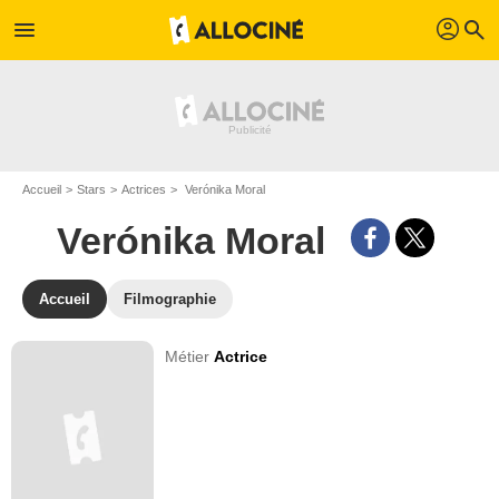
profil
menu
search
Accueil
Stars
Actrices
Verónika Moral
Verónika Moral
Accueil
Filmographie
Métier
Actrice