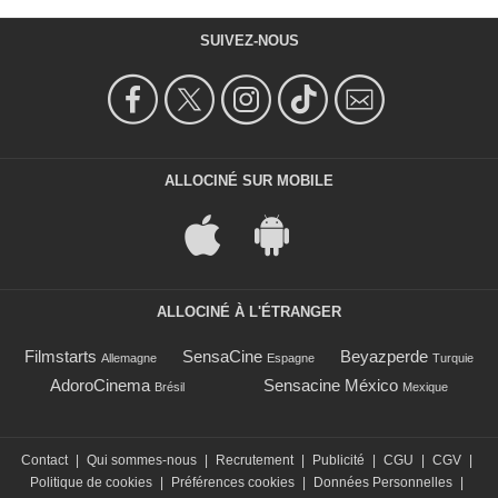
SUIVEZ-NOUS
ALLOCINÉ SUR MOBILE
ALLOCINÉ À L'ÉTRANGER
Filmstarts
SensaCine
Beyazperde
Allemagne
Espagne
Turquie
AdoroCinema
Sensacine México
Brésil
Mexique
Contact
|
Qui sommes-nous
|
Recrutement
|
Publicité
|
CGU
|
CGV
|
Politique de cookies
|
Préférences cookies
|
Données Personnelles
|