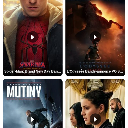
Spider-Man: Brand New Day Bande-annonce VO STFR
L'Odyssée Bande-annonce VO STFR