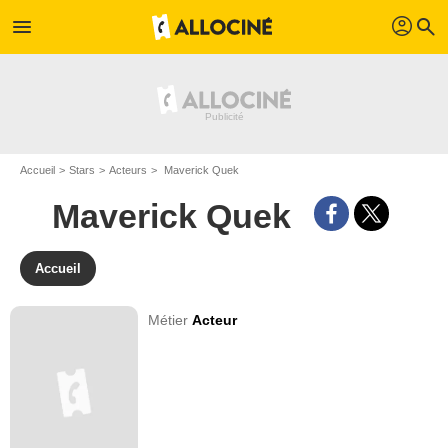
profil
menu
search
Accueil
Stars
Acteurs
Maverick Quek
Maverick Quek
Accueil
Métier
Acteur