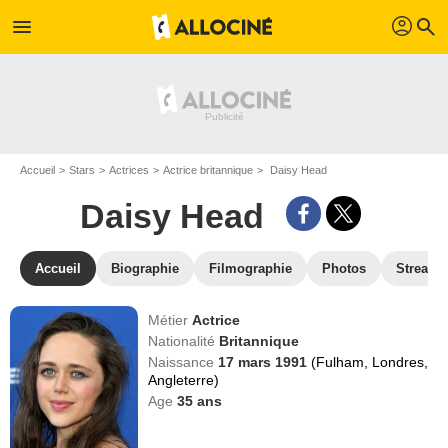
profil
menu
search
Accueil
Stars
Actrices
Actrice britannique
Daisy Head
Daisy Head
Accueil
Biographie
Filmographie
Photos
Streami
Métier
Actrice
Nationalité
Britannique
Naissance
17 mars 1991
(Fulham, Londres,
Angleterre)
Age
35
ans