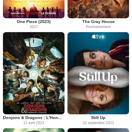
One Piece (2023)
The Gray House
2027
Prochainement
Donjons & Dragons : L'Honneur des voleurs
Still Up
12 avril 2023
22 septembre 2023