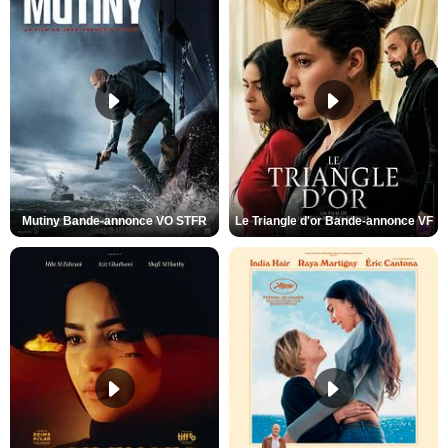
Mutiny Bande-annonce VO STFR
Le Triangle d'or Bande-annonce VF