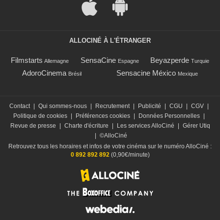
ALLOCINÉ À L'ÉTRANGER
Filmstarts
SensaCine
Beyazperde
Allemagne
Espagne
Turquie
AdoroCinema
Sensacine México
Brésil
Mexique
Contact
|
Qui sommes-nous
|
Recrutement
|
Publicité
|
CGU
|
CGV
|
Politique de cookies
|
Préférences cookies
|
Données Personnelles
|
Revue de presse
|
Charte d'écriture
|
Les services AlloCiné
|
Gérer Utiq
|
©AlloCiné
Retrouvez tous les horaires et infos de votre cinéma sur le numéro AlloCiné :
0 892 892 892
(0,90€/minute)