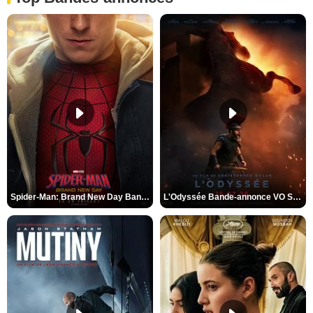
Spider-Man: Brand New Day Bande-annonce VO STFR
L'Odyssée Bande-annonce VO STFR