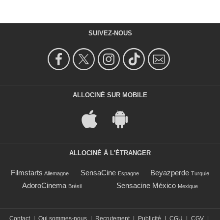
SUIVEZ-NOUS
ALLOCINÉ SUR MOBILE
ALLOCINÉ À L'ÉTRANGER
Filmstarts
SensaCine
Beyazperde
Allemagne
Espagne
Turquie
AdoroCinema
Sensacine México
Brésil
Mexique
Contact
|
Qui sommes-nous
|
Recrutement
|
Publicité
|
CGU
|
CGV
|