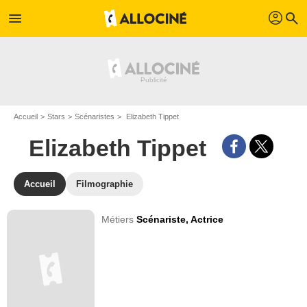
profil
menu
search
Accueil
Stars
Scénaristes
Elizabeth Tippet
Elizabeth Tippet
Accueil
Filmographie
Métiers
Scénariste,
Actrice