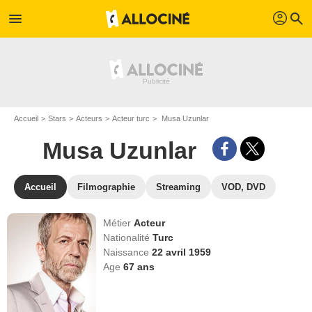
profil
menu
search
Accueil
Stars
Acteurs
Acteur turc
Musa Uzunlar
Musa Uzunlar
Accueil
Filmographie
Streaming
VOD, DVD
Métier
Acteur
Nationalité
Turc
Naissance
22 avril 1959
Age
67
ans