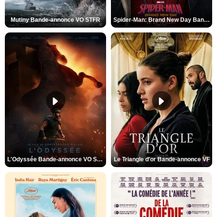
Mutiny Bande-annonce VO STFR
Spider-Man: Brand New Day Bande-annonce VO STFR
L'Odyssée Bande-annonce VO STFR
Le Triangle d'or Bande-annonce VF